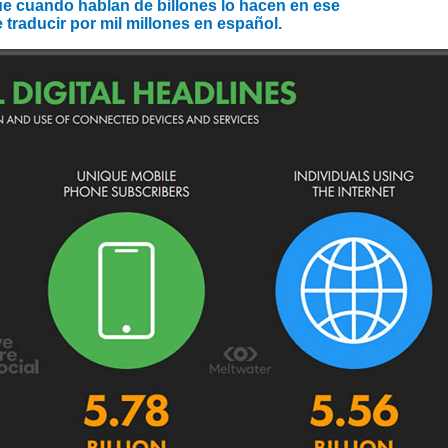
que cuando hablan de billones lo hacen en ese
 traducir por mil millones en español.