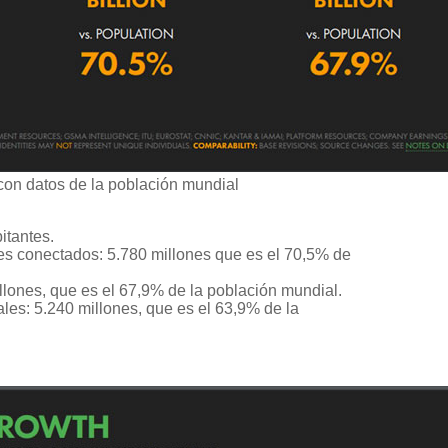
con datos de la población mundial
itantes.
les conectados: 5.780 millones que es el 70,5% de
llones, que es el 67,9% de la población mundial.
es: 5.240 millones, que es el 63,9% de la