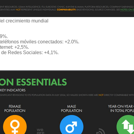
el crecimiento mundial
,9%.
 teléfonos móviles conectados: +2.0%.
ternet: +2,5%.
s de Redes Sociales: +4,1%.