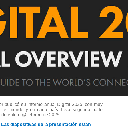
r publicó su informe anual Digital 2025, con muy
 en el mundo y en cada país. Esta segunda parte
ndo entero @ febrero de 2025.
 diapositivas de la presentación están