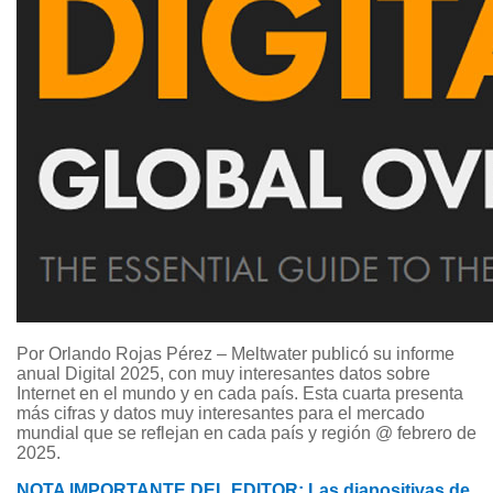
Por Orlando Rojas Pérez – Meltwater publicó su informe
anual Digital 2025, con muy interesantes datos sobre
Internet en el mundo y en cada país. Esta cuarta presenta
más cifras y datos muy interesantes para el mercado
mundial que se reflejan en cada país y región @ febrero de
2025.
NOTA IMPORTANTE DEL EDITOR: Las diapositivas de