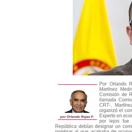
Por Orlando R
Martínez Medin
Comisión de R
llamada Comis
CRT-. Martíne
organizó el co
Experto en econ
por lejos fue
República debían designar un comi
nombrar al que acababa de ocupar 