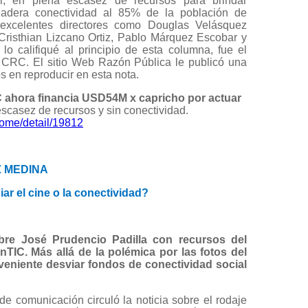
tal, en plena escasez de recursos para brindar
dadera conectividad al 85% de la población de
xcelentes directores como Douglas Velásquez
risthian Lizcano Ortiz, Pablo Márquez Escobar y
o califiqué al principio de esta columna, fue el
la CRC. El sitio Web Razón Pública le publicó una
 en reproducir en esta nota.
 ahora financia USD54M x capricho por actuar
scasez de recursos y sin conectividad.
ome/detail/19812
 MEDINA
iar el cine o la conectividad?
obre José Prudencio Padilla con recursos del
IC. Más allá de la polémica por las fotos del
nveniente desviar fondos de conectividad social
e comunicación circuló la noticia sobre el rodaje