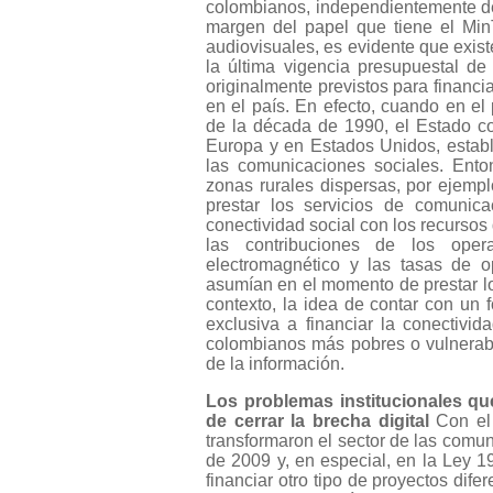
colombianos, independientemente de 
margen del papel que tiene el MinT
audiovisuales, es evidente que exis
la última vigencia presupuestal de
originalmente previstos para financi
en el país. En efecto, cuando en el 
de la década de 1990, el Estado co
Europa y en Estados Unidos, estable
las comunicaciones sociales. Ento
zonas rurales dispersas, por ejempl
prestar los servicios de comunica
conectividad social con los recursos 
las contribuciones de los ope
electromagnético y las tasas de 
asumían en el momento de prestar lo
contexto, la idea de contar con un
exclusiva a financiar la conectivid
colombianos más pobres o vulnerabl
de la información.
Los problemas institucionales que
de cerrar la brecha digital
Con el 
transformaron el sector de las com
de 2009 y, en especial, en la Ley 1
financiar otro tipo de proyectos dif