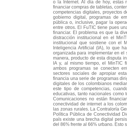
o la Internet. Al día de hoy, estas
financiar compras de tabletas, cont
competencias digitales, proyectos 
gobierno digital, programas de emp
pública o, inclusive, pagar la ope
entre otros. El FuTIC tiene pues un
financiar. El problema es que la di
distracción institucional en el Min
institucional que sostiene con el 
Inteligencia Artificial (IA), lo qu
organizada para implementar en el 
manera, producto de esta disputa in
IA y, al mismo tiempo, el MinTIC f
ambos programas se conecten ent
sectores sociales de apropiar esta
financia una serie de programas dir
digitales de los colombianos median
este tipo de competencias, cuando
educativas, tanto nacionales como te
Comunicaciones no están financian
conectividad de internet a los col
las zonas rurales. La Contraloría G
Política Pública de Conectividad D
país existe una brecha digital persis
del 86% frente al 66% urbano. Esto se