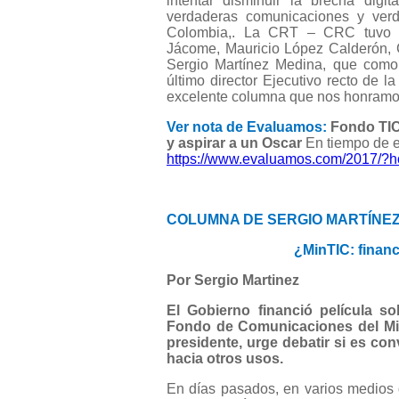
intentar disminuir la brecha digi
verdaderas comunicaciones y ver
Colombia,. La CRT – CRC tuvo e
Jácome, Mauricio López Calderón, C
Sergio Martínez Medina, que como l
último director Ejecutivo recto de 
excelente columna que nos honramos
Ver nota de Evaluamos:
Fondo TIC
y aspirar a un Oscar
En tiempo de e
https://www.evaluamos.com/2017/?h
COLUMNA DE SERGIO MARTÍNEZ
¿MinTIC: financ
Por Sergio Martinez
El Gobierno financió película s
Fondo de Comunicaciones del MinT
presidente, urge debatir si es co
hacia otros usos.
En días pasados, en varios medios d