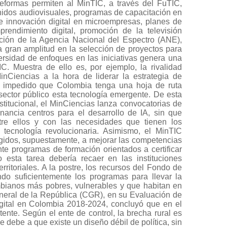
 reformas permiten al MinTIC, a través del FuTIC,
enidos audiovisuales, programas de capacitación en
de innovación digital en microempresas, planes de
rendimiento digital, promoción de la televisión
ración de la Agencia Nacional del Espectro (ANE),
a gran amplitud en la selección de proyectos para
versidad de enfoques en las iniciativas genera una
TIC. Muestra de ello es, por ejemplo, la rivalidad
MinCiencias a la hora de liderar la estrategia de
e ha impedido que Colombia tenga una hoja de ruta
sector público esta tecnología emergente. De esta
stitucional, el MinCiencias lanza convocatorias de
inancia centros para el desarrollo de IA, sin que
re ellos y con las necesidades que tienen los
 tecnología revolucionaria. Asimismo, el MinTIC
igidos, supuestamente, a mejorar las competencias
te programas de formación orientados a certificar
 esta tarea debería recaer en las instituciones
rritoriales. A la postre, los recursos del Fondo de
do suficientemente los programas para llevar la
ombianos más pobres, vulnerables y que habitan en
eneral de la República (CGR), en su Evaluación de
igital en Colombia 2018-2024, concluyó que en el
tente. Según el ente de control, la brecha rural es
 debe a que existe un diseño débil de política, sin