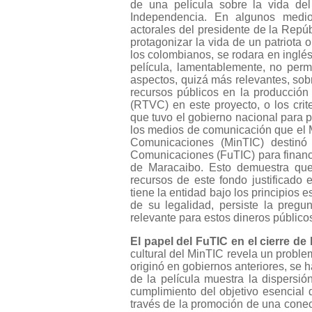
de una película sobre la vida del
Independencia. En algunos medio
actorales del presidente de la Repúb
protagonizar la vida de un patriota 
los colombianos, se rodara en inglés
película, lamentablemente, no permi
aspectos, quizá más relevantes, sobre
recursos públicos en la producción
(RTVC) en este proyecto, o los crit
que tuvo el gobierno nacional para pr
los medios de comunicación que el Mi
Comunicaciones (MinTIC) destin
Comunicaciones (FuTIC) para financia
de Maracaibo. Esto demuestra que 
recursos de este fondo justificado
tiene la entidad bajo los principios 
de su legalidad, persiste la pregun
relevante para estos dineros público
El papel del FuTIC en el cierre de
cultural del MinTIC revela un problem
originó en gobiernos anteriores, se h
de la película muestra la dispersió
cumplimiento del objetivo esencial de
través de la promoción de una conecti