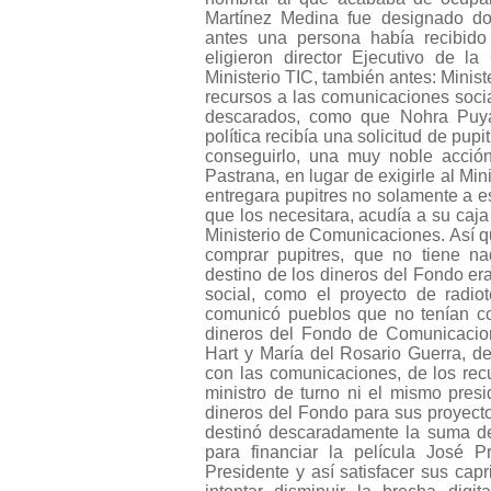
Martínez Medina fue designado d
antes una persona había recibido
eligieron director Ejecutivo de
Ministerio TIC, también antes: Minis
recursos a las comunicaciones soci
descarados, como que Nohra Puya
política recibía una solicitud de pu
conseguirlo, una muy noble acció
Pastrana, en lugar de exigirle al Mi
entregara pupitres no solamente a e
que los necesitara, acudía a su caj
Ministerio de Comunicaciones. Así 
comprar pupitres, que no tiene n
destino de los dineros del Fondo era
social, como el proyecto de radio
comunicó pueblos que no tenían co
dineros del Fondo de Comunicacion
Hart y María del Rosario Guerra, d
con las comunicaciones, de los rec
ministro de turno ni el mismo pres
dineros del Fondo para sus proyecto
destinó descaradamente la suma de
para financiar la película José 
Presidente y así satisfacer sus capr