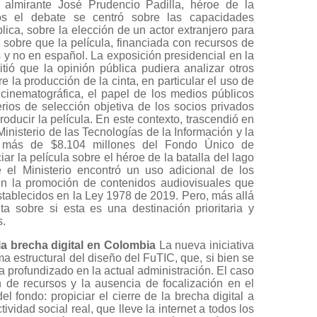
 almirante José Prudencio Padilla, héroe de la
s el debate se centró sobre las capacidades
lica, sobre la elección de un actor extranjero para
o sobre que la película, financiada con recursos de
 y no en español. La exposición presidencial en la
tió que la opinión pública pudiera analizar otros
 la producción de la cinta, en particular el uso de
 cinematográfica, el papel de los medios públicos
erios de selección objetiva de los socios privados
oducir la película. En este contexto, trascendió en
nisterio de las Tecnologías de la Información y la
ó más de $8.104 millones del Fondo Único de
r la película sobre el héroe de la batalla del lago
el Ministerio encontró un uso adicional de los
 en la promoción de contenidos audiovisuales que
establecidos en la Ley 1978 de 2019. Pero, más allá
ta sobre si esta es una destinación prioritaria y
s.
 la brecha digital en Colombia
La nueva iniciativa
a estructural del diseño del FuTIC, que, si bien se
a profundizado en la actual administración. El caso
n de recursos y la ausencia de focalización en el
l fondo: propiciar el cierre de la brecha digital a
vidad social real, que lleve la internet a todos los