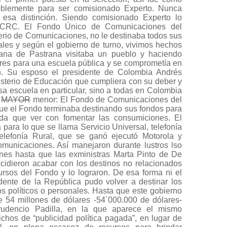
oblemente para ser comisionado Experto. Nunca
 esa distinción. Siendo comisionado Experto lo
 la CRC. El Fondo Único de Comunicaciones del
terio de Comunicaciones, no le destinaba todos sus
ales y según el gobierno de turno, vivimos hechos
na de Pastrana visitaba un pueblo y haciendo
pitres para una escuela pública y se comprometía en
n. Su esposo el presidente de Colombia Andrés
nisterio de Educación que cumpliera con su deber y
sa escuela en particular, sino a todas en Colombia
a
MAYOR
menor: El Fondo de Comunicaciones del
que el Fondo terminaba destinando sus fondos para
ada que ver con fomentar las consumiciones. El
 para lo que se llama Servicio Universal, telefonía
telefonía Rural, que se ganó ejecutó Motorola y
municaciones. Así manejaron durante lustros lso
es hasta que las exministras Marta Pinto de De
ecidieron acabar con los destinos no relacionados
ursos del Fondo y lo lograron. De esa forma ni el
idente de la República pudo volver a destinar los
s políticos o personales. Hasta que este gobierno
 54 millones de dólares -54´000.000 de dólares-
Prudencio Padilla, en la que aparece el mismo
ichos de “publicidad política pagada”, en lugar de