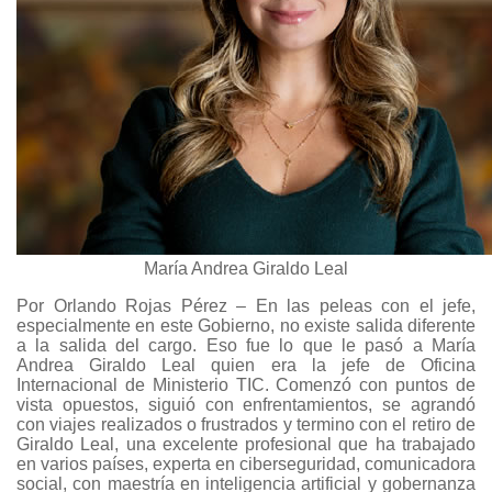
María Andrea Giraldo Leal
Por Orlando Rojas Pérez – En las peleas con el jefe,
especialmente en este Gobierno, no existe salida diferente
a la salida del cargo. Eso fue lo que le pasó a María
Andrea Giraldo Leal quien era la jefe de Oficina
Internacional de Ministerio TIC. Comenzó con puntos de
vista opuestos, siguió con enfrentamientos, se agrandó
con viajes realizados o frustrados y termino con el retiro de
Giraldo Leal, una excelente profesional que ha trabajado
en varios países, experta en ciberseguridad, comunicadora
social, con maestría en inteligencia artificial y gobernanza