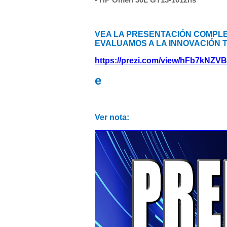
- HP Omen 30L GT13-1012ns
VEA LA PRESENTACIÓN COMPLET
EVALUAMOS A LA INNOVACIÓN TI
https://prezi.com/view/hFb7kNZ
e
Ver nota: