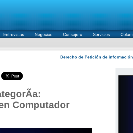
Entrevistas
Negocios
Consejero
Servicios
Colum
tegorÃ­a:
 en Computador