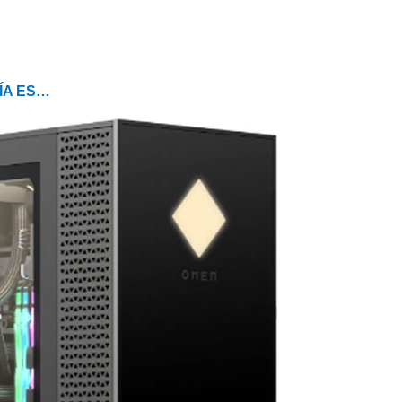
ÍA ES…