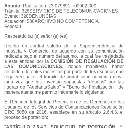
Asunto:
Radicación: 23-079891- -00002-000
Trámite: 328SERVICIOS DE TELECOMUNICACIONES
Evento: 328DENUNCIAS
Actuación: 530ARCHIVO NO COMPETENCIA
Folios: 1
Respetado (a) (s) señor (a) (es)
Reciba un cordial saludo de la Superintendencia de
Industria y Comercio, de acuerdo con su comunicación
radicada bajo el número del asunto, la cual fue trasladada
a esta entidad por la
COMISIÓN DE REGULACIÓN DE
LAS COMUNICACIONES
, donde manifiesta haber
recibido diferentes molestias por parte de los usuarios que
requieren hacer el trámite de portabilidad numérica móvil
toda vez que les inventan supuestas "deudas" por las
figuras de "AdelantaSaldo" y "Bono de Fidelización", de
manera atenta me permito informarle lo siguiente:
El Régimen Integral de Protección de los Derechos de los
Usuarios de los Servicios de Comunicaciones Resolución
CRC 5050 de 2016, establece en su artículo 2.6.4.3, el
proceso de portación:
"
ARTÍCULO 2.6.4.3. SOLICITUD DE PORTACIÓN.
El