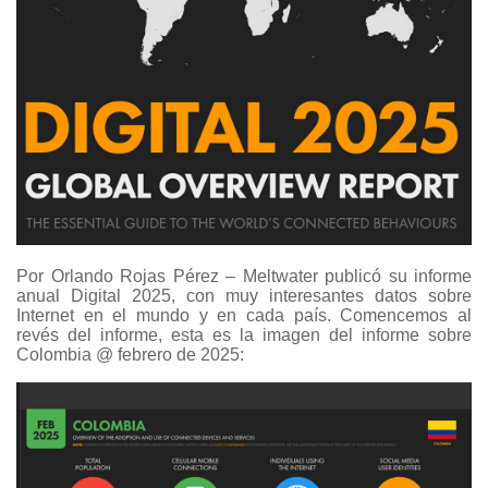
Por Orlando Rojas Pérez – Meltwater publicó su informe
anual Digital 2025, con muy interesantes datos sobre
Internet en el mundo y en cada país. Comencemos al
revés del informe, esta es la imagen del informe sobre
Colombia @ febrero de 2025: