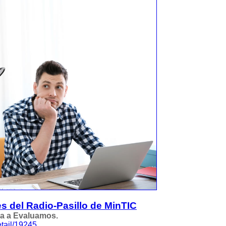
s del Radio-Pasillo de MinTIC
a a Evaluamos.
tail/19245