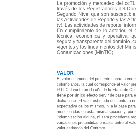
La promoción y mercadeo del ccTLD 
través de los Registradores del Do
Segundo Nivel que son susceptibles
las Actividades de Reporte y las Act
(v). Las actividades de reporte, infor
En cumplimiento de lo anterior, el 
técnica, económica y operativa, qu
segura y transparente del dominio .c
vigentes y los lineamientos del Minis
Comunicaciones (MinTIC).
VALOR
El valor estimado del presente contrato cor
colombianos, la cual corresponde al valor p
FUTIC durante un (1) año de la Etapa de Oper
tiene por único efecto
servir de base para e
dicha base. El valor estimado del contrato n
expectativa de los mismos, ni a la base para
mencionadas en esta misma sección y, por l
indemnización alguna, ni será procedente re
variaciones pretendidas o reales entre el valo
valor estimado del Contrato.