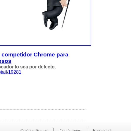
su competidor Chrome para
resos
cador lo sea por defecto.
tail/19281
Quiénes Somos
Contáctenos
Publicidad