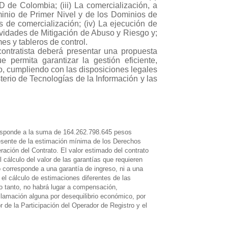
de Colombia; (iii) La comercialización, a
minio de Primer Nivel y de los Dominios de
 de comercialización; (iv) La ejecución de
ividades de Mitigación de Abuso y Riesgo y;
mes y tableros de control.
contratista deberá presentar una propuesta
e permita garantizar la gestión eficiente,
o, cumpliendo con las disposiciones legales
terio de Tecnologías de la Información y las
responde a la suma de
164.262.798.645 pesos
resente de la estimación mínima de los Derechos
ación del Contrato. El valor estimado del contrato
l cálculo del valor de las garantías que requieren
o corresponde a una garantía de ingreso, ni a una
 el cálculo de estimaciones diferentes de las
o tanto, no habrá lugar a compensación,
clamación alguna por desequilibrio económico, por
r de la Participación del Operador de Registro y el