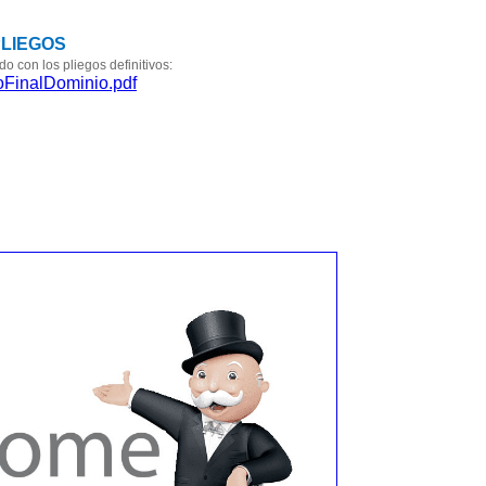
PLIEGOS
 con los pliegos definitivos:
oFinalDominio.pdf