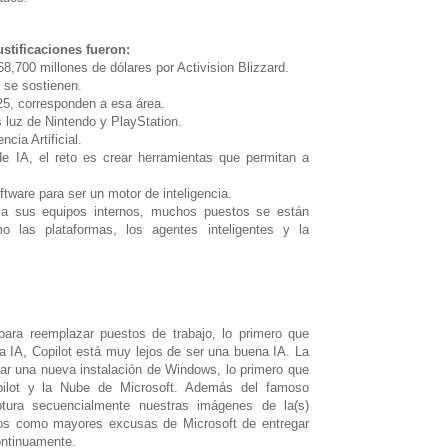
ustificaciones fueron:
8,700 millones de dólares por Activision Blizzard.
 se sostienen.
25, corresponden a esa área.
luz de Nintendo y PlayStation.
cia Artificial.
e IA, el reto es crear herramientas que permitan a
ftware para ser un motor de inteligencia.
 a sus equipos internos, muchos puestos se están
 las plataformas, los agentes inteligentes y la
para reemplazar puestos de trabajo, lo primero que
 IA, Copilot está muy lejos de ser una buena IA. La
r una nueva instalación de Windows, lo primero que
pilot y la Nube de Microsoft. Además del famoso
ptura secuencialmente nuestras imágenes de la(s)
cados como mayores excusas de Microsoft de entregar
ontinuamente.