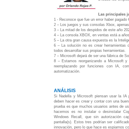
Las principales j
1 - Reconoce que fue un error haber pagado 6
2 – Los juegos y sus consolas Xbox, apenas
3 – La mitad de los despidos de este año 20
4 – La consola XBOX, en ventas está a años 
5 – La otra gran causa expuesta es la Inteligen
6 – La solución no es crear herramientas d
todos desarrollar sus propias herramientas.
7 – Microsoft dejará de ser una fábrica de So
8 – Estamos reorganizando a Microsoft y
reemplazando por funciones con IA, como
automatización.
ANÁLISIS
Si Nadella y Microsoft piensan usar la IA 
deben hacer es crear y contar con una buena
prueba es que muchos usuarios antes de usa
hacemos es no instalar o desinstalar Co
Windows Recall, que sin autorización ca
pantalla(s). Estos tres podrían ser califi
innovación, pero lo que hace es espiarnos c