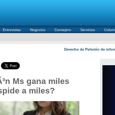
Entrevistas
Negocios
Consejero
Servicios
Colum
³n Ms gana miles
spide a miles?