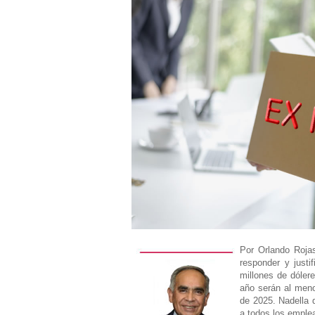
Por Orlando Roja
responder y justi
millones de dóler
año serán al meno
de 2025. Nadella 
a todos los emple