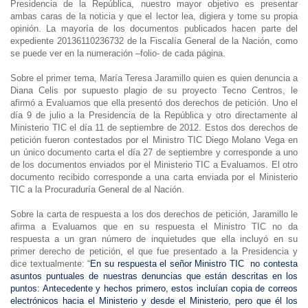
Presidencia de la República, nuestro mayor objetivo es presentar
ambas caras de la noticia y que el lector lea, digiera y tome su propia
opinión. La mayoría de los documentos publicados hacen parte del
expediente 20136110236732 de la Fiscalía General de la Nación, como
se puede ver en la numeración –folio- de cada página.
Sobre el primer tema, María Teresa Jaramillo quien es quien denuncia a
Diana Celis por supuesto plagio de su proyecto Tecno Centros, le
afirmó a Evaluamos que ella presentó dos derechos de petición. Uno el
día 9 de julio a la Presidencia de la República y otro directamente al
Ministerio TIC el día 11 de septiembre de 2012. Estos dos derechos de
petición fueron contestados por el Ministro TIC Diego Molano Vega en
un único documento carta el día 27 de septiembre y corresponde a uno
de los documentos enviados por el Ministerio TIC a Evaluamos. El otro
documento recibido corresponde a una carta enviada por el Ministerio
TIC a la Procuraduría General de al Nación.
Sobre la carta de respuesta a los dos derechos de petición, Jaramillo le
afirma a Evaluamos que en su respuesta el Ministro TIC no da
respuesta a un gran número de inquietudes que ella incluyó en su
primer derecho de petición, el que fue presentado a la Presidencia y
dice textualmente: “
En su respuesta el señor Ministro TIC no contesta
asuntos puntuales de nuestras denuncias que están descritas en los
puntos: Antecedente y hechos primero, estos incluían copia de correos
electrónicos hacia el Ministerio y desde el Ministerio, pero que él los