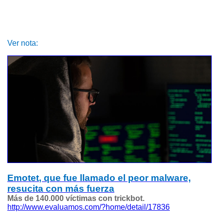
Ver nota:
Emotet
, que fue llamado el peor malware,
resucita con más fuerza
Más de 140.000 víctimas con trickbot.
http://www.evaluamos.com/?home/detail/17836