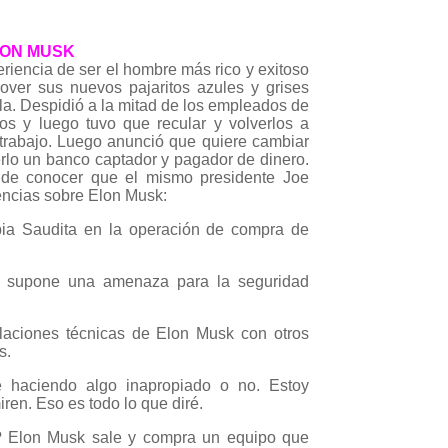
LON MUSK
riencia de ser el hombre más rico y exitoso
ver sus nuevos pajaritos azules y grises
nula. Despidió a la mitad de los empleados de
vos y luego tuvo que recular y volverlos a
u trabajo. Luego anunció que quiere cambiar
verlo un banco captador y pagador de dinero.
o de conocer que el mismo presidente Joe
encias sobre Elon Musk:
rabia Saudita en la operación de compra de
k supone una amenaza para la seguridad
elaciones técnicas de Elon Musk con otros
s.
é haciendo algo inapropiado o no. Estoy
ren. Eso es todo lo que diré.
? Elon Musk sale y compra un equipo que