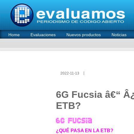
Home
Evaluaciones
Nuevos productos
Noticias
2022-11-13
6G Fucsia â€“ Â
ETB?
¿QUÉ PASA EN LA ETB?