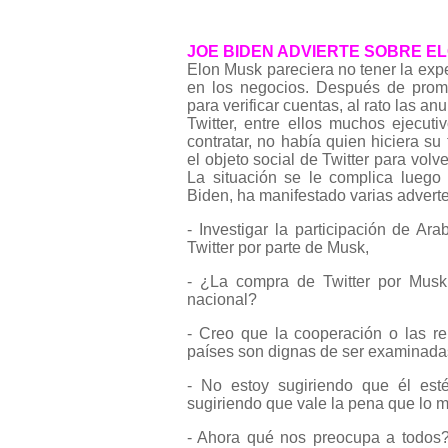
JOE BIDEN ADVIERTE SOBRE E
Elon Musk pareciera no tener la expe
en los negocios. Después de promo
para verificar cuentas, al rato las a
Twitter, entre ellos muchos ejecuti
contratar, no había quien hiciera s
el objeto social de Twitter para vol
La situación se le complica lueg
Biden, ha manifestado varias advert
- Investigar la participación de A
Twitter por parte de Musk,
- ¿La compra de Twitter por Mus
nacional?
- Creo que la cooperación o las r
países son dignas de ser examinada
- No estoy sugiriendo que él est
sugiriendo que vale la pena que lo mi
- Ahora qué nos preocupa a todos