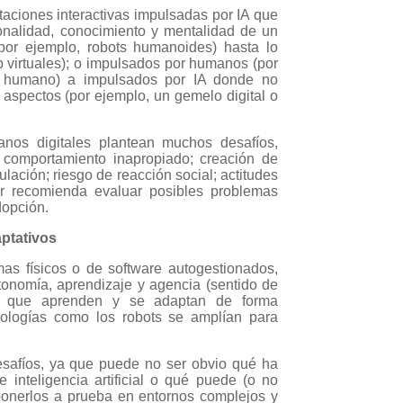
aciones interactivas impulsadas por IA que
sonalidad, conocimiento y mentalidad de un
por ejemplo, robots humanoides) hasta lo
op virtuales); o impulsados por humanos (por
n humano) a impulsados por IA donde no
aspectos (por ejemplo, un gemelo digital o
anos digitales plantean muchos desafíos,
; comportamiento inapropiado; creación de
gulación; riesgo de reacción social; actitudes
ner recomienda evaluar posibles problemas
dopción.
ptativos
as físicos o de software autogestionados,
tonomía, aprendizaje y agencia (sentido de
as que aprenden y se adaptan de forma
nologías como los robots se amplían para
esafíos, ya que puede no ser obvio qué ha
 inteligencia artificial o qué puede (o no
ponerlos a prueba en entornos complejos y