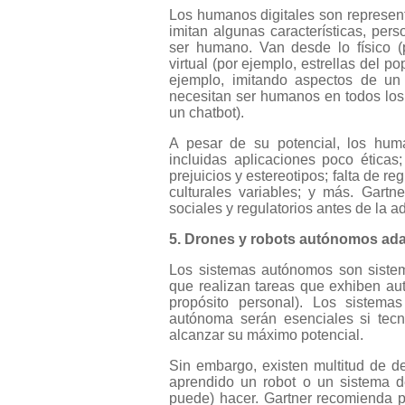
Los humanos digitales son represent
imitan algunas características, per
ser humano. Van desde lo físico (
virtual (por ejemplo, estrellas del p
ejemplo, imitando aspectos de u
necesitan ser humanos en todos los 
un chatbot).
A pesar de su potencial, los hum
incluidas aplicaciones poco éticas
prejuicios y estereotipos; falta de re
culturales variables; y más. Gart
sociales y regulatorios antes de la a
5. Drones y robots autónomos ada
Los sistemas autónomos son sistem
que realizan tareas que exhiben au
propósito personal). Los sistem
autónoma serán esenciales si tec
alcanzar su máximo potencial.
Sin embargo, existen multitud de d
aprendido un robot o un sistema de
puede) hacer. Gartner recomienda 