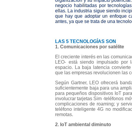
organización y su impacto potencia
negocio habilitadas por tecnología
ellas. La industria sigue siendo inci
que hay que adoptar un enfoque c
antes, ya que se trata de una tecno
LAS 5 TECNOLOGÍAS SON
1. Comunicaciones por satélite
El creciente interés en las comunicac
LEO- está siendo impulsado por l
espacio. La baja latencia conviert
que las empresas revolucionen las 
Según Gartner, LEO ofrecerá banda
suficientemente baja para una amplia
para pequeños dispositivos IoT para
involucrar tarjetas Sim -teléfonos m
complicaciones de roaming; y servi
teléfono inteligente 4G no modifica
remotas.
2. IoT ambiental diminuto