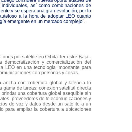
l. Luego considere nuevas oportunidades de
s individuales, así como combinaciones de
piente y se espera una gran evolución, por lo
auteloso a la hora de adoptar LEO cuanto
logía emergente en un mercado complejo
".
iones por satélite en Orbita Terrestre Baja -
a democratización y comercialización del
e a LEO en una tecnología importante para
comunicaciones con personas y cosas.
 ancha con cobertura global y latencia lo
 gama de tareas; conexión satelital directa
 brindar una cobertura global asequible sin
óviles- proveedores de telecomunicaciones y
cios de voz y datos desde un satélite a un
do para ampliar la cobertura a ubicaciones