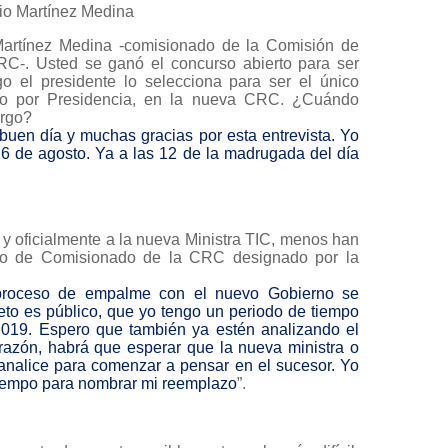
io Martínez Medina
Martínez Medina -comisionado de la Comisión de
C-. Usted se ganó el concurso abierto para ser
 el presidente lo selecciona para ser el único
o por Presidencia, en la nueva CRC. ¿Cuándo
argo?
buen día y muchas gracias por esta entrevista. Yo
 26 de agosto. Ya a las 12 de la madrugada del día
 y oficialmente a la nueva Ministra TIC, menos han
go de Comisionado de la CRC designado por la
proceso de empalme con el nuevo Gobierno se
eto es público, que yo tengo un periodo de tiempo
2019. Espero que también ya estén analizando el
s razón, habrá que esperar que la nueva ministra o
 analice para comenzar a pensar en el sucesor. Yo
tiempo para nombrar mi reemplazo
”.