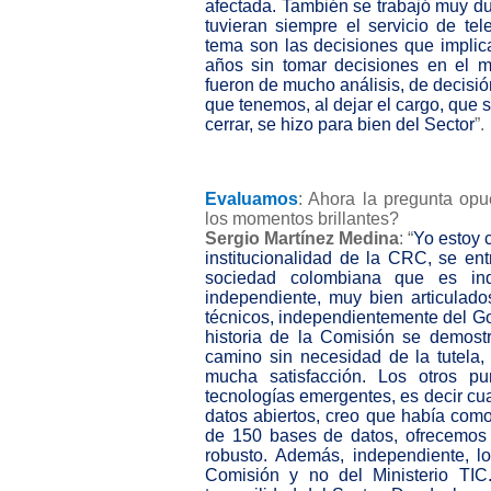
afectada. También se trabajó muy d
tuvieran siempre el servicio de te
tema son las decisiones que implic
años sin tomar decisiones en el m
fueron de mucho análisis, de decisió
que tenemos, al dejar el cargo, que
cerrar, se hizo para bien del Sector
Evaluamos
: Ahora la pregunta opu
los momentos brillantes?
Sergio Martínez Medina
: “
Yo estoy c
institucionalidad de la CRC, se en
sociedad colombiana que es in
independiente, muy bien articulado
técnicos, independientemente del Go
historia de la Comisión se demos
camino sin necesidad de la tutela
mucha satisfacción. Los otros p
tecnologías emergentes, es decir cua
datos abiertos, creo que había com
de 150 bases de datos, ofrecemos
robusto. Además, independiente, 
Comisión y no del Ministerio TI