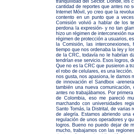
tranquilidad del Sector. Donde, los
cantidad de reportes que antes no se
Internet Móvil, yo creo que la revol
contento en un punto que a veces 
Comisión volvió a hablar de los 
perdona la expresión- y no tan gla
hizo un régimen de interconexión nu
régimen de protección a usuarios, es
la Comisión, las interconexiones
tiempo que nos ordenaba la ley y los
de la CRC, todavía no le habrían d
tendrían ese servicio. Esos logros,
Que no es la CRC que pusieron a tra
el robo de celulares, es una lecció
nos gusta, nos apasiona, le damos m
de innovación el Sandbox -arenera-
también una nueva comunicación, 
antes no trabajábamos. Por primera
de Colombia, eso me pareció muy
marchando con universidades regio
Santo Tomás, la Distrital, de varias
de alegría. Estamos abriendo una 
regulación de unos operadores y qu
logros. Bueno no puedo dejar de 
mucho, trabajamos con las regiones