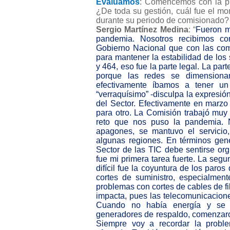
Evaluamos
: Comencemos con la pre
¿De toda su gestión, cuál fue el m
durante su periodo de comisionado
Sergio Martínez Medina
: “
Fueron m
pandemia. Nosotros recibimos co
Gobierno Nacional que con las comp
para mantener la estabilidad de los
y 464, eso fue la parte legal. La par
porque las redes se dimensionan
efectivamente íbamos a tener u
“verraquísimo” -disculpa la expresió
del Sector. Efectivamente en marzo 
para otro. La Comisión trabajó muy
reto que nos puso la pandemia. 
apagones, se mantuvo el servici
algunas regiones. En términos gene
Sector de las TIC debe sentirse or
fue mi primera tarea fuerte. La se
difícil fue la coyuntura de los par
cortes de suministro, especialme
problemas con cortes de cables de fi
impacta, pues las telecomunicacion
Cuando no había energía y se a
generadores de respaldo, comenzaron
Siempre voy a recordar la probl