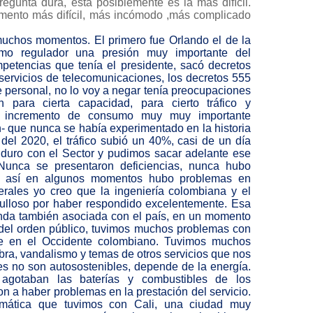
gunta dura, esta posiblemente es la más difícil.
omento más difícil, más incómodo ,más complicado
?
uchos momentos. El primero fue Orlando el de la
mo regulador una presión muy importante del
etencias que tenía el presidente, sacó decretos
 servicios de telecomunicaciones, los decretos 555
te personal, no lo voy a negar tenía preocupaciones
 para cierta capacidad, para cierto tráfico y
n incremento de consumo muy muy importante
n- que nunca se había experimentado en la historia
del 2020, el tráfico subió un 40%, casi de un día
 duro con el Sector y pudimos sacar adelante ese
Nunca se presentaron deficiencias, nunca hubo
o, así en algunos momentos hubo problemas en
rales yo creo que la ingeniería colombiana y el
gulloso por haber respondido excelentemente. Esa
gunda también asociada con el país, en un momento
os del orden público, tuvimos muchos problemas con
nte en el Occidente colombiano. Tuvimos muchos
bra, vandalismo y temas de otros servicios que nos
es no son autosostenibles, depende de la energía.
gotaban las baterías y combustibles de los
 a haber problemas en la prestación del servicio.
emática que tuvimos con Cali, una ciudad muy