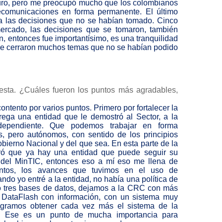
uro, pero me preocupó mucho que los colombianos
lecomunicaciones en forma permanente. El último
a las decisiones que no se habían tomado. Cinco
ercado, las decisiones que se tomaron, también
n, entonces fue importantísimo, es una tranquilidad
 se cerraron muchos temas que no se habían podido
”.
esta. ¿Cuáles fueron los puntos más agradables,
ontento por varios puntos. Primero por fortalecer la
trega una entidad que le demostró al Sector, a la
dependiente. Que podemos trabajar en forma
s, pero autónomos, con sentido de los principios
bierno Nacional y del que sea. En esta parte de la
tró que ya hay una entidad que puede seguir su
, del MinTIC, entonces eso a mí eso me llena de
untos, los avances que tuvimos en el uso de
ndo yo entré a la entidad, no había una política de
o tres bases de datos, dejamos a la CRC con más
 DataFlash con información, con un sistema muy
logramos obtener cada vez más el sistema de la
C. Ese es un punto de mucha importancia para