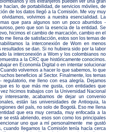
 colombianos y los extranjeros pueden ver una gran
 hacían, de portabilidad, de servicios móviles, de
ución de los datos llegó a la Comisión. Me voy muy
olvidamos, volvimos a nuestra esencialidad. La
temas que para algunos son un poco aburridos -
muroso, pero que son la esencia de la entidad. Se
evo, hicimos el cambio de marcación, cambio en el
to me llena de satisfacción, estos son los temas de
, habilitamos la interconexión de Wom en menos
 resultados se dan. Si no hubiera sido por la labor
ado la interconexión a Wom y los colombianos no
 demuestra a la CRC que históricamente conocimos.
bajar en Economía Digital o en intentar solucionar
n. Cuando volvemos a hacer lo que sabemos, lo que
uchos beneficios al Sector. Finalmente, los temas
 regulatorio, me lleno con esa alegría. Dejamos
que es lo que más me gusta, con entidades que
 vez hicimos trabajos con la Universidad Nacional
 interesante, acabamos de dejar un convenio
nales, están las universidades de Antioquia, la
 regiones del país, no solo de Bogotá. Eso me llena
entidad que era muy cerrada, muy enfocada a la
e se está abriendo, esos son como los principales
mencionar uno que a mí personalmente me gustó
, cuando llegamos la Comisión tenía hacía cerca