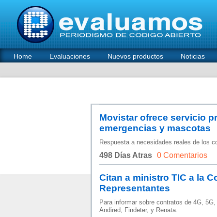
Home
Evaluaciones
Nuevos productos
Noticias
Movistar ofrece servicio p
emergencias y mascotas
Respuesta a necesidades reales de los c
498 Días Atras
0 Comentarios
Citan a ministro TIC a la 
Representantes
Para informar sobre contratos de 4G, 5G,
Andired, Findeter, y Renata.