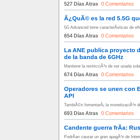
527 Días Atras
0 Comentarios
Â¿QuÃ© es la red 5.5G que
5G Advanced tiene caracterÃ­sticas de efi
654 Días Atras
0 Comentarios
La ANE publica proyecto d
de la banda de 6GHz
Mantiene la restricciÃ³n de ser usada sol
674 Días Atras
0 Comentarios
Operadores se unen con E
API
TambiÃ©n fomentarÃ¡ la monetizaciÃ³n de
693 Días Atras
0 Comentarios
Candente guerra frÃ­a: Ru
PodrÃ­an causar un gran apagÃ³n de Inte