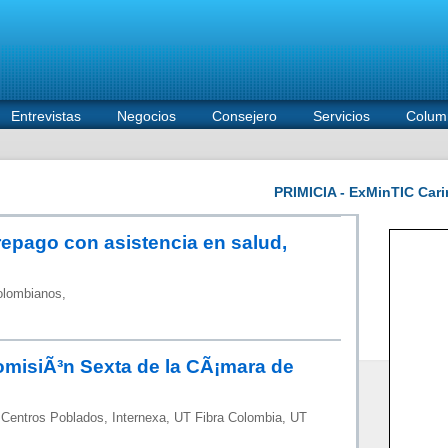
Entrevistas
Negocios
Consejero
Servicios
Colum
repago con asistencia en salud,
olombianos,
ComisiÃ³n Sexta de la CÃ¡mara de
 Centros Poblados, Internexa, UT Fibra Colombia, UT