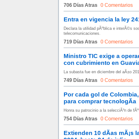
706 Días Atras
0 Comentarios
Entra en vigencia la ley 2
Declara la utilidad pÃºblica e interÃ©s s
telecomunicaciones.
719 Días Atras
0 Comentarios
Ministro TIC exige a oper
con cubrimiento en Guavi
La subasta fue en diciembre del aÃ±o 201
749 Días Atras
0 Comentarios
Por cada gol de Colombia,
para comprar tecnologÃ­a
Honra su patrocinio a la selecciÃ³n de fÃºt
754 Días Atras
0 Comentarios
Extienden 10 dÃ­as mÃ¡s l