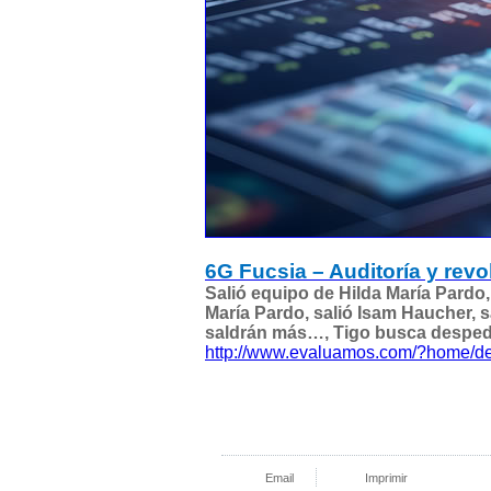
6G Fucsia – Auditoría y revo
Salió equipo de Hilda María Pardo, 
María Pardo, salió Isam Haucher, 
saldrán más…, Tigo busca despedi
http://www.evaluamos.com/?home/de
Email
Imprimir