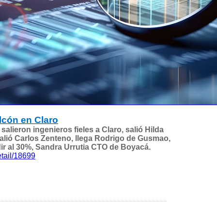
lcón en Claro
salieron ingenieros fieles a Claro, salió Hilda
salió Carlos Zenteno, llega Rodrigo de Gusmao,
r al 30%, Sandra Urrutia CTO de Boyacá.
tail/18699