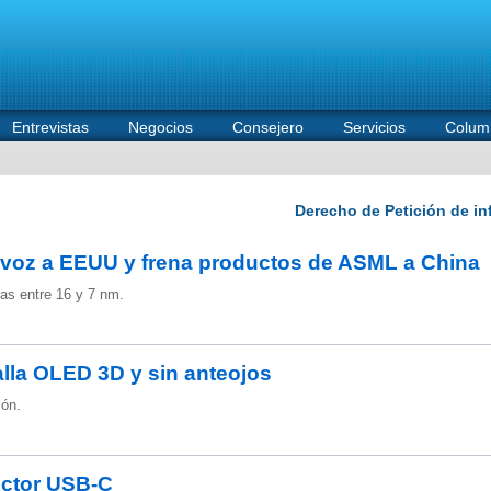
Entrevistas
Negocios
Consejero
Servicios
Colum
 voz a EEUU y frena productos de ASML a China
as entre 16 y 7 nm.
alla OLED 3D y sin anteojos
ión.
ector USB-C