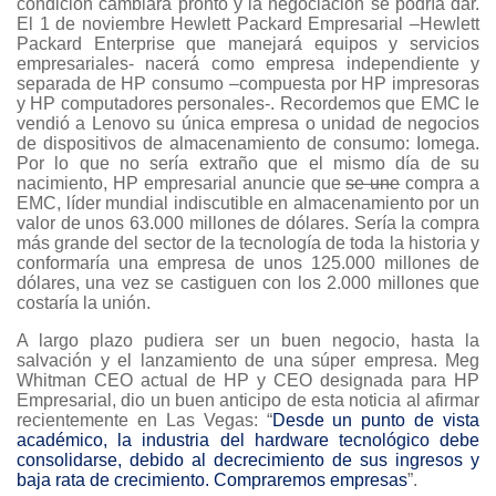
condición cambiará pronto y la negociación se podría dar.
El 1 de noviembre Hewlett Packard Empresarial –Hewlett
Packard Enterprise que manejará equipos y servicios
empresariales- nacerá como empresa independiente y
separada de HP consumo –compuesta por HP impresoras
y HP computadores personales-. Recordemos que EMC le
vendió a Lenovo su única empresa o unidad de negocios
de dispositivos de almacenamiento de consumo: Iomega.
Por lo que no sería extraño que el mismo día de su
nacimiento, HP empresarial anuncie que
se une
compra a
EMC, líder mundial indiscutible en almacenamiento por un
valor de unos 63.000 millones de dólares. Sería la compra
más grande del sector de la tecnología de toda la historia y
conformaría una empresa de unos 125.000 millones de
dólares, una vez se castiguen con los 2.000 millones que
costaría la unión.
A largo plazo pudiera ser un buen negocio, hasta la
salvación y el lanzamiento de una súper empresa. Meg
Whitman CEO actual de HP y CEO designada para HP
Empresarial, dio un buen anticipo de esta noticia al afirmar
recientemente en Las Vegas: “
Desde un punto de vista
académico, la industria del hardware tecnológico debe
consolidarse, debido al decrecimiento de sus ingresos y
baja rata de crecimiento. Compraremos empresas
”.